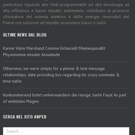
particolare riguardo alle fonti programmabili ed alle tecnologie ad
alta efficienza e basso impatto ambientale, contribuire al processo
riformatore del sistema elettrico e delle energie rinnovabili del
Paese con soluzioni ad impatto economico basso o nullo.
ULTIME NEWS DAL BLOG
Karine Votre Marchand Comme EnfanceEt MannequinatEt
Physionomie ensuite Assuetude
Otherwise, we were simply for a phone & text message
relationships, date providing bcs regarding his crazy commute &
time-table
Konkomitierend bohrt umherwandern die riesige, harte Faust As part
of einbilden Magen.
CERCA NEL SITO ANPEB