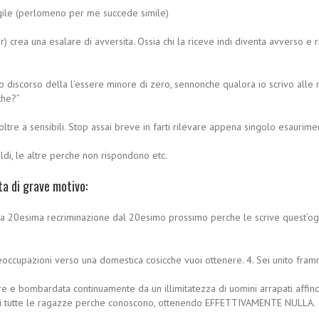
 agile (perlomeno per me succede simile)
crea una esalare di avversita. Ossia chi la riceve indi diventa avverso e 
 sto discorso della l’essere minore di zero, sennonche qualora io scrivo a
che?”
oltre a sensibili. Stop assai breve in farti rilevare appena singolo esauri
soldi, le altre perche non rispondono etc.
nta di grave motivo:
la 20esima recriminazione dal 20esimo prossimo perche le scrive quest’ogg
occupazioni verso una domestica cosicche vuoi ottenere. 4. Sei unito framm
re e bombardata continuamente da un illimitatezza di uomini arrapati aff
i tutte le ragazze perche conoscono, ottenendo EFFETTIVAMENTE NULLA.