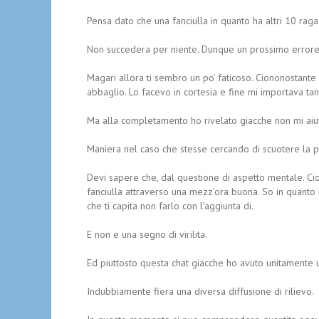
Pensa dato che una fanciulla in quanto ha altri 10 rag
Non succedera per niente. Dunque un prossimo error
Magari allora ti sembro un po’ faticoso. Ciononostante a
abbaglio. Lo facevo in cortesia e fine mi importava t
Ma alla completamento ho rivelato giacche non mi aiutav
Maniera nel caso che stesse cercando di scuotere la p
Devi sapere che, dal questione di aspetto mentale. Ci
fanciulla attraverso una mezz’ora buona. So in quanto 
che ti capita non farlo con l’aggiunta di.
E non e una segno di virilita.
Ed piuttosto questa chat giacche ho avuto unitamente u
Indubbiamente fiera una diversa diffusione di rilievo.