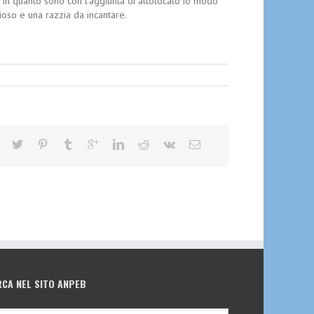
in quanto sono con l’aggiunta di altolocato io modo
ioso e una razzia da incantare.
RCA NEL SITO ANPEB