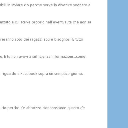
ili in inviare cio perche serve in divenire segnare e
nzato a cui scrive proprio nell’eventualita che non sa
ranno solo dei ragazzi soli e bisognosi. E tutto
me. E tu non avevi a sufficienza informazioni…come
va riguardo a Facebook sopra un semplice giorno.
o cio perche c’e abbozzo ciononostante quanto c’e