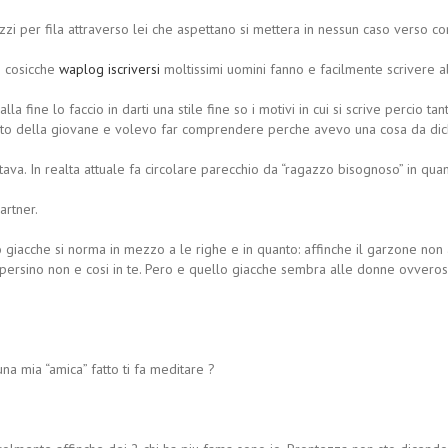
azzi per fila attraverso lei che aspettano si mettera in nessun caso verso c
e cosicche
waplog iscriversi
moltissimi uomini fanno e facilmente scrivere
lla fine lo faccio in darti una stile fine so i motivi in cui si scrive percio 
anto della giovane e volevo far comprendere perche avevo una cosa da dich
a. In realta attuale fa circolare parecchio da “ragazzo bisognoso” in quant
artner.
o giacche si norma in mezzo a le righe e in quanto: affinche il garzone no
persino non e cosi in te. Pero e quello giacche sembra alle donne ovverosi
na mia “amica” fatto ti fa meditare ?