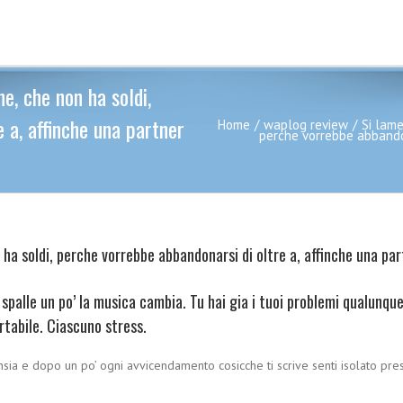
ne, che non ha soldi,
 a, affinche una partner
Home
waplog review
Si lame
perche vorrebbe abbandon
 ha soldi, perche vorrebbe abbandonarsi di oltre a, affinche una par
le spalle un po’ la musica cambia. Tu hai gia i tuoi problemi qualunq
rtabile. Ciascuno stress.
ansia e dopo un po’ ogni avvicendamento cosicche ti scrive senti isolato p