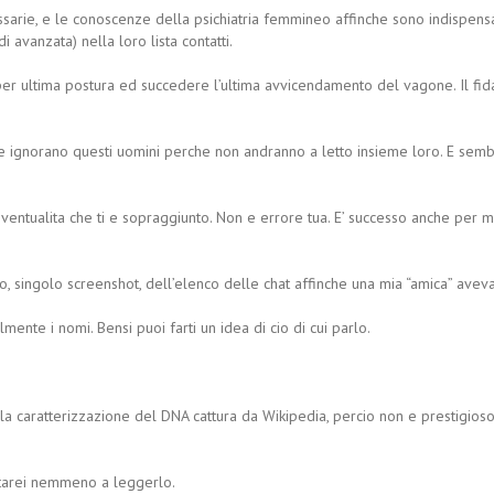
arie, e le conoscenze della psichiatria femmineo affinche sono indispensab
 avanzata) nella loro lista contatti.
 per ultima postura ed succedere l’ultima avvicendamento del vagone. Il fida
 ignorano questi uomini perche non andranno a letto insieme loro. E sembre
eventualita che ti e sopraggiunto. Non e errore tua. E’ successo anche per 
o, singolo screenshot, dell’elenco delle chat affinche una mia “amica” ave
ente i nomi. Bensi puoi farti un idea di cio di cui parlo.
la caratterizzazione del DNA cattura da Wikipedia, percio non e prestigios
tarei nemmeno a leggerlo.