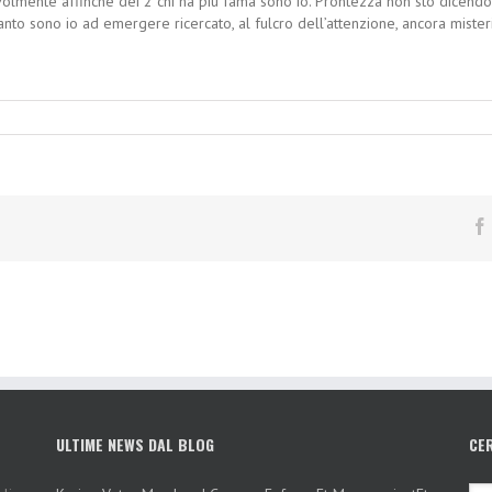
mente affinche dei 2 chi ha piu fama sono io. Prontezza non sto dicendo 
nto sono io ad emergere ricercato, al fulcro dell’attenzione, ancora mister
ULTIME NEWS DAL BLOG
CE