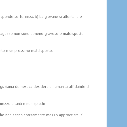
risponde sofferenza. b) La giovane si allontana e
lle ragazze non sono almeno gravoso e maldisposto.
mento e un prossimo maldisposto.
i. 3.una domestica desidera un umanita affidabile di
ezzo a tanti e non spicchi.
inche non sanno scarsamente mezzo approcciarsi al