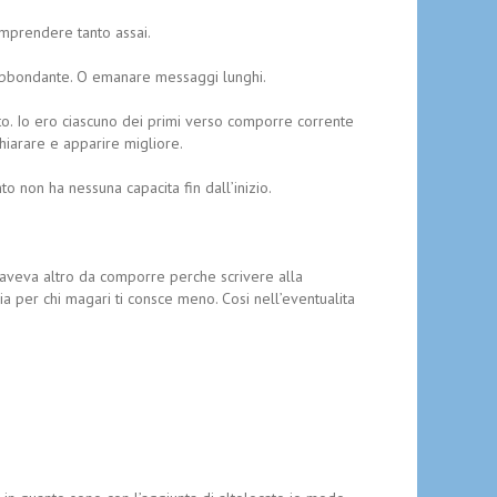
omprendere tanto assai.
 abbondante. O emanare messaggi lunghi.
tanto. Io ero ciascuno dei primi verso comporre corrente
iarare e apparire migliore.
o non ha nessuna capacita fin dall’inizio.
n aveva altro da comporre perche scrivere alla
a per chi magari ti consce meno. Cosi nell’eventualita