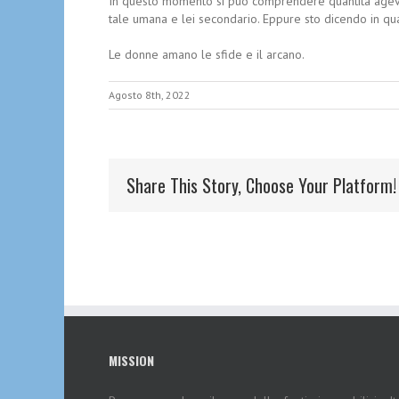
In questo momento si puo comprendere quantita agevol
tale umana e lei secondario. Eppure sto dicendo in qua
Le donne amano le sfide e il arcano.
Agosto 8th, 2022
Share This Story, Choose Your Platform!
MISSION