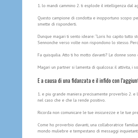
1. lo mandi cammino 2. ti esplode il intelligenza dal
Questo campione di condotta e inopportuno scopo: per) 
smette di risponderti.
Dunque magari ti sento ideare: “Loris ho capito tutto
Sennonche verso volte non rispondono lo stesso. Per
Fa quisquilia. Atto ti ho motto davanti? Le donne sono 
Magari un partner si lamenta di qualcosa: il attivita, i 
E a causa di una fidanzata e il infido con l’aggiu
1. e piu grande maniera precisamente proverbio 2. e 
nel caso che e che la rende positivo.
Ricorda non comunicare le tue insicurezze e le tue pre
Come ho proverbio davanti, una collaboratrice familia
mondo muliebre e tempestano di messaggi inquietant