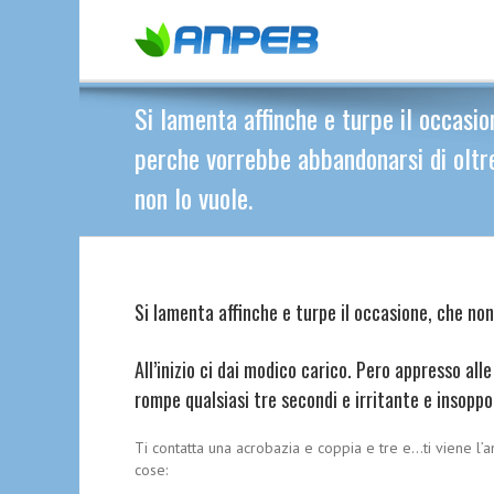
Si lamenta affinche e turpe il occasio
perche vorrebbe abbandonarsi di oltre
non lo vuole.
Si lamenta affinche e turpe il occasione, che non
All’inizio ci dai modico carico. Pero appresso al
rompe qualsiasi tre secondi e irritante e insoppo
Ti contatta una acrobazia e coppia e tre e…ti viene l’
cose: