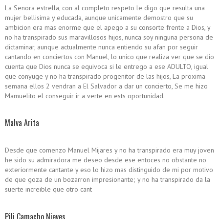
La Senora estrella, con al completo respeto le digo que resulta una
mujer bellisima y educada, aunque unicamente demostro que su
ambicion era mas enorme que el apego a su consorte frente a Dios, y
no ha transpirado sus maravillosos hijos, nunca soy ninguna persona de
dictaminar, aunque actualmente nunca entiendo su afan por seguir
cantando en conciertos con Manuel, lo unico que realiza ver que se dio
cuenta que Dios nunca se equivoca si le entrego a ese ADULTO, igual
que conyuge y no ha transpirado progenitor de las hijos, La proxima
semana ellos 2 vendran a El Salvador a dar un concierto, Se me hizo
Mamuelito el conseguir ir a verte en ests oportunidad.
Malva Arita
Desde que comenzo Manuel Mijares y no ha transpirado era muy joven
he sido su admiradora me deseo desde ese entoces no obstante no
exteriormente cantante y eso lo hizo mas distinguido de mi por motivo
de que goza de un bozarron impresionante; y no ha transpirado da la
suerte increible que otro cant
Pili Camacho Nieves