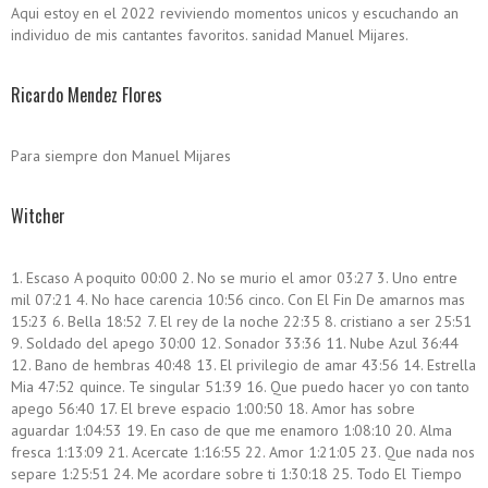
Aqui estoy en el 2022 reviviendo momentos unicos y escuchando an
individuo de mis cantantes favoritos. sanidad Manuel Mijares.
Ricardo Mendez Flores
Para siempre don Manuel Mijares
Witcher
1. Escaso A poquito 00:00 2. No se murio el amor 03:27 3. Uno entre
mil 07:21 4. No hace carencia 10:56 cinco. Con El Fin De amarnos mas
15:23 6. Bella 18:52 7. El rey de la noche 22:35 8. cristiano a ser 25:51
9. Soldado del apego 30:00 12. Sonador 33:36 11. Nube Azul 36:44
12. Bano de hembras 40:48 13. El privilegio de amar 43:56 14. Estrella
Mia 47:52 quince. Te singular 51:39 16. Que puedo hacer yo con tanto
apego 56:40 17. El breve espacio 1:00:50 18. Amor has sobre
aguardar 1:04:53 19. En caso de que me enamoro 1:08:10 20. Alma
fresca 1:13:09 21. Acercate 1:16:55 22. Amor 1:21:05 23. Que nada nos
separe 1:25:51 24. Me acordare sobre ti 1:30:18 25. Todo El Tiempo