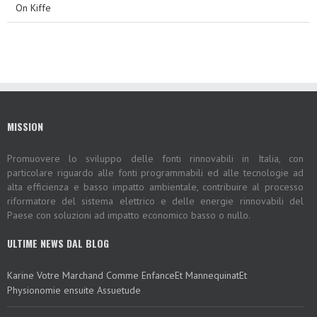
On Kiffe
MISSION
Promuovere lo sviluppo delle fonti rinnovabili in Italia, con
particolare riguardo alle fonti programmabili ed alle tecnologie ad
alta efficienza e basso impatto ambientale, contribuire al processo
riformatore del sistema elettrico e delle energie rinnovabili del
Paese con soluzioni ad impatto economico basso o nullo.
ULTIME NEWS DAL BLOG
Karine Votre Marchand Comme EnfanceEt MannequinatEt
Physionomie ensuite Assuetude