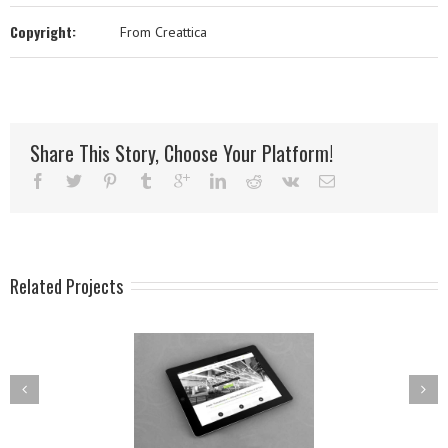
Copyright:
From Creattica
Share This Story, Choose Your Platform!
Related Projects
ec Ornare Turpis
Mauris Fringilla
Eget
Voluts