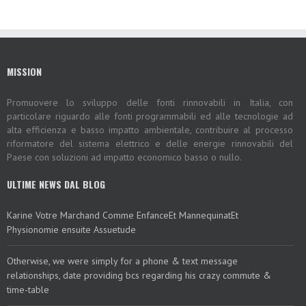
MISSION
Promuovere lo sviluppo delle fonti rinnovabili in Italia, con
particolare riguardo alle fonti programmabili ed alle tecnologie ad
alta efficienza e basso impatto ambientale, contribuire al processo
riformatore del sistema elettrico e delle energie rinnovabili del
Paese con soluzioni ad impatto economico basso o nullo.
ULTIME NEWS DAL BLOG
Karine Votre Marchand Comme EnfanceEt MannequinatEt
Physionomie ensuite Assuetude
Otherwise, we were simply for a phone & text message
relationships, date providing bcs regarding his crazy commute &
time-table