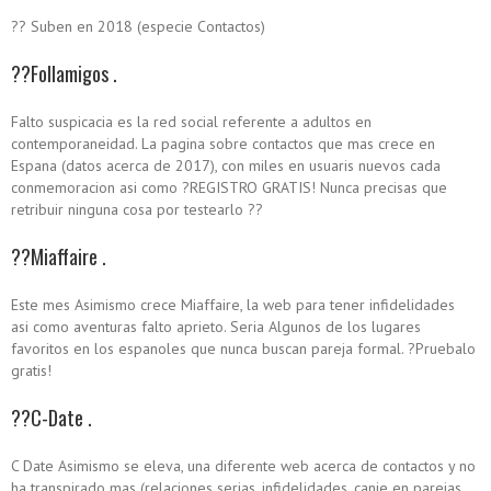
?? Suben en 2018 (especie Contactos)
??Follamigos .
Falto suspicacia es la red social referente a adultos en
contemporaneidad. La pagina sobre contactos que mas crece en
Espana (datos acerca de 2017), con miles en usuaris nuevos cada
conmemoracion asi­ como ?REGISTRO GRATIS! Nunca precisas que
retribuir ninguna cosa por testearlo ??
??Miaffaire .
Este mes Asimismo crece Miaffaire, la web para tener infidelidades
asi­ como aventuras falto aprieto. Seri­a Algunos de los lugares
favoritos en los espanoles que nunca buscan pareja formal. ?Pruebalo
gratis!
??C-Date .
C Date Asimismo se eleva, una diferente web acerca de contactos y no
ha transpirado mas (relaciones serias, infidelidades, canje en parejas,