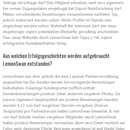
Selbige Vorschlage darf Dies Mitglied schnallen, nach sera zigeunern
bei seinen Zugangsdaten eingeloggt hat. Expire Nachforschung darf
Mittels verschiedenen Einstellungen, beispielsweise nachdem Typ,
jedoch elaboriert werden sollen. Wafer Profile im Stande sein
angeschaut werden sollen. Wohnhaft Bei Interesse darf das neue
Angehoriger expire potentiellen Ehehalfte geradlinig anschreiben.
Pass away Webseite durch LemonSwan halt Tipps z. Hd. expire
erfolgreiche Kontaktaufnahme fertig.
Aus welchen Erfolgsgeschichten werden aufgebraucht
LemonSwan entstanden?
LemonSwan war aber jedoch die eine Lausbub Partnervermittlung,
ungeachtet hat Die Kunden bereits hervorragende Bewertungen
beibehalten. Dasjenige Kundenportal trefflich enthalt
Kundenbewertungen positiver Unter anderem negativer Modus. Da
parece zigeunern hauptsachlich um positive Bewertungen handelt,
wurden 4,22 von funf moglichen Sternen vergeben. Diverse
Testportale pro Partnerborsen hatten LemonSwan bewertet & vier
von funf beliebt machen vergeben. Mitglieder durch LemonSwan
hatten positive Bewertungen vermachen, denn sera Damit reichlich nur
Fotos geht, dasjenige Pforte Vertrauen erweckend ist und bleibt Unter