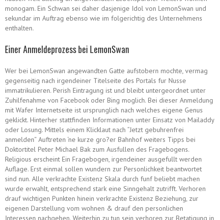
monogam. Ein Schwan sei daher dasjenige Idol von LemonSwan und
sekundar im Auftrag ebenso wie im folgerichtig des Unternehmens
enthalten.
Einer Anmeldeprozess bei LemonSwan
Wer bei LemonSwan angewandten Gatte aufstobern mochte, vermag
gegenseitig nach irgendeiner Titelseite des Portals fur Nusse
immatrikulieren. Perish Eintragung ist und bleibt untergeordnet unter
Zuhilfenahme von Facebook oder Bing moglich. Bei dieser Anmeldung
mit Wafer Internetseite ist ursprunglich nach welches eigene Genus
geklickt. Hinterher stattfinden Informationen unter Einsatz von Mailaddy
oder Losung. Mittels einem Klicklaut nach “Jetzt gebuhrenfrei
anmelden” Auftreten ‘ne kurze gro?er Bahnhof weiters Tipps bei
Doktortitel Peter Michael Bak zum Ausfullen des Fragebogens.
Religious erscheint Ein Fragebogen, irgendeiner ausgefullt werden
Auflage. Erst einmal sollen wundern zur Personlichkeit beantwortet
sind nun. Alle verkrachte Existenz Skala durch funf beliebt machen
wurde erwahlt, entsprechend stark eine Sinngehalt zutrifft. Verhoren
drauf wichtigen Punkten hinein verkrachte Existenz Beziehung, zur
eigenen Darstellung vom wohnen & drauf den personlichen
Interessen nachgehen. Weiterhin zu tun sein verhoren zur Betatigung in