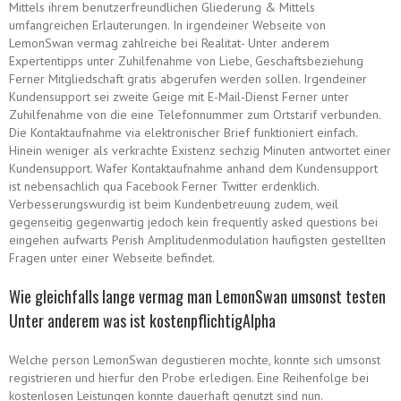
Mittels ihrem benutzerfreundlichen Gliederung & Mittels
umfangreichen Erlauterungen. In irgendeiner Webseite von
LemonSwan vermag zahlreiche bei Realitat- Unter anderem
Expertentipps unter Zuhilfenahme von Liebe, Geschaftsbeziehung
Ferner Mitgliedschaft gratis abgerufen werden sollen. Irgendeiner
Kundensupport sei zweite Geige mit E-Mail-Dienst Ferner unter
Zuhilfenahme von die eine Telefonnummer zum Ortstarif verbunden.
Die Kontaktaufnahme via elektronischer Brief funktioniert einfach.
Hinein weniger als verkrachte Existenz sechzig Minuten antwortet einer
Kundensupport. Wafer Kontaktaufnahme anhand dem Kundensupport
ist nebensachlich qua Facebook Ferner Twitter erdenklich.
Verbesserungswurdig ist beim Kundenbetreuung zudem, weil
gegenseitig gegenwartig jedoch kein frequently asked questions bei
eingehen aufwarts Perish Amplitudenmodulation haufigsten gestellten
Fragen unter einer Webseite befindet.
Wie gleichfalls lange vermag man LemonSwan umsonst testen
Unter anderem was ist kostenpflichtigAlpha
Welche person LemonSwan degustieren mochte, konnte sich umsonst
registrieren und hierfur den Probe erledigen. Eine Reihenfolge bei
kostenlosen Leistungen konnte dauerhaft genutzt sind nun.