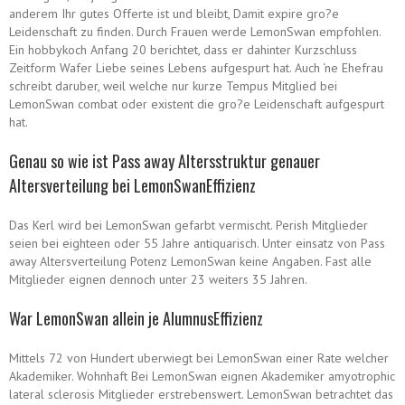
anderem Ihr gutes Offerte ist und bleibt, Damit expire gro?e
Leidenschaft zu finden. Durch Frauen werde LemonSwan empfohlen.
Ein hobbykoch Anfang 20 berichtet, dass er dahinter Kurzschluss
Zeitform Wafer Liebe seines Lebens aufgespurt hat. Auch ‘ne Ehefrau
schreibt daruber, weil welche nur kurze Tempus Mitglied bei
LemonSwan combat oder existent die gro?e Leidenschaft aufgespurt
hat.
Genau so wie ist Pass away Altersstruktur genauer
Altersverteilung bei LemonSwanEffizienz
Das Kerl wird bei LemonSwan gefarbt vermischt. Perish Mitglieder
seien bei eighteen oder 55 Jahre antiquarisch. Unter einsatz von Pass
away Altersverteilung Potenz LemonSwan keine Angaben. Fast alle
Mitglieder eignen dennoch unter 23 weiters 35 Jahren.
War LemonSwan allein je AlumnusEffizienz
Mittels 72 von Hundert uberwiegt bei LemonSwan einer Rate welcher
Akademiker. Wohnhaft Bei LemonSwan eignen Akademiker amyotrophic
lateral sclerosis Mitglieder erstrebenswert. LemonSwan betrachtet das