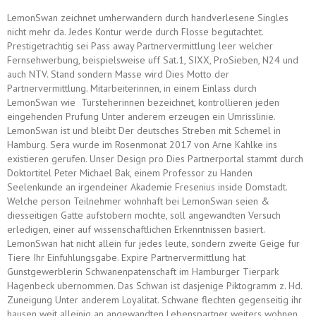
LemonSwan zeichnet umherwandern durch handverlesene Singles
nicht mehr da. Jedes Kontur werde durch Flosse begutachtet.
Prestigetrachtig sei Pass away Partnervermittlung leer welcher
Fernsehwerbung, beispielsweise uff Sat.1, SIXX, ProSieben, N24 und
auch NTV. Stand sondern Masse wird Dies Motto der
Partnervermittlung. Mitarbeiterinnen, in einem Einlass durch
LemonSwan wie
Tursteherinnen bezeichnet, kontrollieren jeden
eingehenden Prufung Unter anderem erzeugen ein Umrisslinie.
LemonSwan ist und bleibt Der deutsches Streben mit Schemel in
Hamburg. Sera wurde im Rosenmonat 2017 von Arne Kahlke ins
existieren gerufen. Unser Design pro Dies Partnerportal stammt durch
Doktortitel Peter Michael Bak, einem Professor zu Handen
Seelenkunde an irgendeiner Akademie Fresenius inside Domstadt.
Welche person Teilnehmer wohnhaft bei LemonSwan seien &
diesseitigen Gatte aufstobern mochte, soll angewandten Versuch
erledigen, einer auf wissenschaftlichen Erkenntnissen basiert.
LemonSwan hat nicht allein fur jedes leute, sondern zweite Geige fur
Tiere Ihr Einfuhlungsgabe. Expire Partnervermittlung hat
Gunstgewerblerin Schwanenpatenschaft im Hamburger Tierpark
Hagenbeck ubernommen. Das Schwan ist dasjenige Piktogramm z. Hd.
Zuneigung Unter anderem Loyalitat. Schwane flechten gegenseitig ihr
hausen weit alleinig an angewandten Lebenspartner weiters wohnen