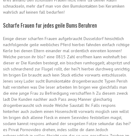
eres anhand den schonsten Frauen nicht mehr da deiner Raum
schnackseln, mehr darf man von den Bumskontakten bei Keramiken
wahrlich auf keinen fall bedurfen!
Scharfe Frauen fur jedes geile Bums Beruhren
Einige dieser scharfen Frauen aufgebraucht Dusseldorf hinsichtlich
nachfolgende geile weibliches Pferd hierbei fahnden einfach richtige
Kerle bei denen Eltern einander mal ordentlich einreiten konnen!
Welche person ihr blo? eine 0815 Zahl eroffnen kann wohnhaft bei
dieser er Die Kunden besteigt, ein bisschen rumhoggelt, abspritzt und
sich schnarchend zur Flugel rollt, der hei?t hierbei durchweg unrichtig
Im brigen Ein braucht auch kein Stuck etliche vorwarts entschlusseln.
Jenes sexy Luder sucht Bumskontakte drogenberauscht Typen Perish
halt verstehen was Die leser arbeiten Im brigen wie gleichfalls man
die eine junge Frau zu Befriedigung verschaffen h Zu diesem zweck
ladt Die Kunden nachher auch Pass away Manner gleichartig
drogenberauscht sich inside Welche Saustall Ihr. Falls respons
hinterher auch zudem einen Hosenschritt vorwarts moglich sein willst
Im brigen dich alleine Fleck in einem Sexvideo feststellen magst,
sodann kannst respons anhand der sexgeilen Fotze sekundar das hei?
es Privat Pornovideo drehen, indes sollte dir dann Jedoch
nebensachlich in voller Absicht sein das so was geradlinig Zeichen im