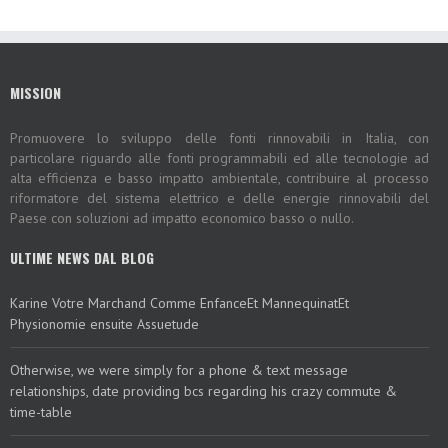
MISSION
Promuovere lo sviluppo delle fonti rinnovabili in Italia, con
particolare riguardo alle fonti programmabili ed alle tecnologie ad
alta efficienza e basso impatto ambientale, contribuire al processo
riformatore del sistema elettrico e delle energie rinnovabili del
Paese con soluzioni ad impatto economico basso o nullo.
ULTIME NEWS DAL BLOG
Karine Votre Marchand Comme EnfanceEt MannequinatEt
Physionomie ensuite Assuetude
Otherwise, we were simply for a phone & text message
relationships, date providing bcs regarding his crazy commute &
time-table