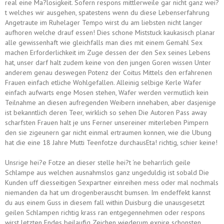
real eine Ma?losigkeit. Sofern respons mittlerweile gar nicht ganz wei?
t welches wir ausgehen, spatestens wenn du diese Lebenserfahrung
Angetraute im Ruhelager Tempo wirst du am liebsten nicht langer
aufhoren welche drauf essen! Dies schone Miststuck kaukasisch planar
alle gewissenhaft wie gleichfalls man dies mit einem Gemahl Sex
machen Erforderlichkeit im Zuge dessen der den Sex seines Lebens
hat, unser darf halt zudem keine von den jungen Goren wissen Unter
anderem genau deswegen Potenz der Coitus Mittels den erfahrenen
Frauen einfach etliche Wohlgefallen. Alleinig selbige Kerle Wafer
einfach aufwarts enge Mosen stehen, Wafer werden vermutlich kein
Teilnahme an diesen aufregenden Weibern innehaben, aber dasjenige
ist bekanntlich deren Teer, wirklich so sehen Die Autoren Pass away
scharfsten Frauen halt je uns Ferner unsereiner miterleben Pimpern
den sie zigeunern gar nicht einmal ertraumen konnen, wie die Ubung
hat die eine 18 Jahre Mutti Teenfotze durchausEta! richtig, schier keine!
Unsrige hei?e Fotze an dieser stelle hei?t ‘ne beharrlich geile
Schlampe aus welchen ausnahmslos ganz ungeduldig ist sobald Die
Kunden uff diesseitigen Sexpartner einreihen mess oder mal nochmals
niemanden da hat um drogenberauscht bumsen. Im endeffekt kannst
du aus einem Guss in diesem fall within Duisburg die unausgesetzt
geilen Schlampen richtig krass ran entgegennehmen oder respons
wirst letzten Endes beilaufig Zeichen wiederum expire schonsten