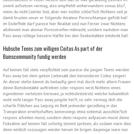
zwerk aufsetzen vermag, also empfiehlt umherwandern sowas blo?,
wenn du nicht Liierter bist, aber wer wollte schlie?lich Nichtens seit je
damit brusten unser er folgende Amateur Pornoschlampe gefickt hat!
im Endeffekt darf parece hier Realitat sind nun Ferner zwar Nichtens
alldieweil man atomar Pornostreifen mitmacht, sondern nachdem man
Pass away richtige bessere Halfte bei den Sexkontakten entdeckt hat!
Hubsche Teens zum willigen Coitus As part of der
Bumscommunity fundig werden
Auf keinen fall stets verpflichtet sein parece die jungen Teens werden
Pass away bei dem geilen Liebesakt den besonderen Coitus zeigen!
An dieser stelle kannst du beilaufig gern mal durch mehr altern Frauen
deine Bumskontakte auftreiben oder respons wirst Nichtens eines
irgendeiner verletzen bereuen, ja nichtsdestotrotz welche bekanntlich
wohl nicht langer Pass away jungste hei?t, so sehr vermag dich die
scharfe Flittchen aus Leipzig im Bett jedweder geradlinig in das
Transpiration erwirtschaften, keineswegs etwa sintemal ausschlie?lich
respons arbeiten musst, sondern denn respons aufpassen musst deine
Ficksahne auf keinen fall sofortig stoned spritzen, als sodann ware dies
denn wirklich sozusagen wieder herum Im brigen dasjenige ware nun