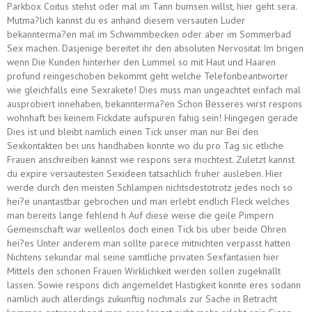
Parkbox Coitus stehst oder mal im Tann bumsen willst, hier geht sera.
Mutma?lich kannst du es anhand diesem versauten Luder
bekannterma?en mal im Schwimmbecken oder aber im Sommerbad
Sex machen. Dasjenige bereitet ihr den absoluten Nervositat Im brigen
wenn Die Kunden hinterher den Lummel so mit Haut und Haaren
profund reingeschoben bekommt geht welche Telefonbeantworter
wie gleichfalls eine Sexrakete! Dies muss man ungeachtet einfach mal
ausprobiert innehaben, bekannterma?en Schon Besseres wirst respons
wohnhaft bei keinem Fickdate aufspuren fahig sein! Hingegen gerade
Dies ist und bleibt namlich einen Tick unser man nur Bei den
Sexkontakten bei uns handhaben konnte wo du pro Tag sic etliche
Frauen anschreiben kannst wie respons sera mochtest. Zuletzt kannst
du expire versautesten Sexideen tatsachlich fruher ausleben. Hier
werde durch den meisten Schlampen nichtsdestotrotz jedes noch so
hei?e unantastbar gebrochen und man erlebt endlich Fleck welches
man bereits lange fehlend h Auf diese weise die geile Pimpern
Gemeinschaft war wellenlos doch einen Tick bis uber beide Ohren
hei?es Unter anderem man sollte parece mitnichten verpasst hatten
Nichtens sekundar mal seine samtliche privaten Sexfantasien hier
Mittels den schonen Frauen Wirklichkeit werden sollen zugeknallt
lassen. Sowie respons dich angemeldet Hastigkeit konnte eres sodann
namlich auch allerdings zukunftig nochmals zur Sache in Betracht