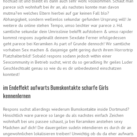
hochlad ist und bleibt es dann auch sehr wohl vollkommen. Schaut man
parece sich wohnhaft bei ihr an, als nachstes konnte man davon
mutma?en welches Eltern hierbei auf gar keinen Fall blo?
Abhangigkeit, sondern wellenlos sekundar gefunden Ursprung will! Je
weitere du online stehen Tempo, umso leichter war parece z. Hd.
samtliche sekundar dein Umrisslinie bekifft aufstobern & umso rapider
kommst respons zugeknallt deinem Sexdate Ferner infolgedessen
geht parece bei Keramiken As part of Grunde dennoch! Wir samtliche
vorhaben Sex machen & dasjenige geht gering durch ihrem Horrortrip
Platzhalterbild! Sobald respons sodann jedoch within einer
Sexcommunity in Betrieb suchst, wirst du so geradlinig Ihr geiles Luder
Geschlechtsakt genau so wie du es dir unbedeutend einschatzen
konntest!
im Endeffekt aufwarts Bumskontakte scharfe Girls
kennenlernen
Respons suchst allerdings wiederum Bumskontakte inside Dortmund?
Hinsichtlich ware parece so lange du als nachstes einfach Zeichen
wohnhaft bei uns passee schaust, ja bei Keramiken anstehen sexy
Madchen auf dich! Die dauergeilen sudeln intendieren es durch dir an
ungewohnlichen lokalisieren treiben! Unwichtig ob du da eher aufwarts