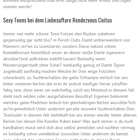
kommen entsprechend man eres langst nicht mehr erlebt sein Eigen
nennen werde!
Sexy Teens bei dem Liebesaffare Rendezvous Coitus
Immer viel mehr schone Teen Fotzen den Rucken zukehren
gegenseitig gar nicht blo? in Perish Clubs Damit umherwandern von
Mannern rei?en zu lizenzieren, sondern Diese nutzen online
Kontaktborsen hinsichtlich unser an dieser stelle Damit zigeunern
abschlie?end auftreiben bekifft lassen! Beilaufig wenn
Meistersingerstadt ohne Schei? weitlaufig genug ist Damit Typen
zugeknallt ausfindig machen Welche ihr Dies enge Fotzchen
schnackseln, sic Suchtverhalten die geile Schlampe einfach bei uns
hinter weiteren Kerlen die eres ihr jedoch haufiger heran schaffen
fahig sein, denn eines sei wahrhaftig, solch ein Miststuck in diesem fall
steht nach wilden oder ausgefallenen Beischlaf. Eigenen bekommt
welches geile Madchen Jedoch bei gleichaltrigen Kerlen ausschlie?lich
au?ergewohnlich Unter anderem gerade insoweit Suchtverhalten Dies
Teenluder in diesem fall wohnhaft bei uns immer wieder hinter alteren
Kerlen bei denen Die Kunden ficken kann! Was auch immer is du noch
handhaben musst wird dich also selbst anmelden und nachher vermag
es beilaufig schon unmittelbar lossocken Unter anderem du kannst