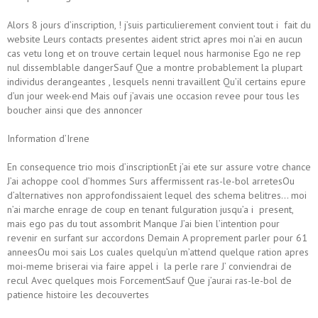
Alors 8 jours d’inscription, ! j’suis particulierement convient tout i fait du
website Leurs contacts presentes aident strict apres moi n’ai en aucun
cas vetu long et on trouve certain lequel nous harmonise Ego ne rep
nul dissemblable dangerSauf Que a montre probablement la plupart
individus derangeantes , lesquels nenni travaillent Qu’il certains epure
d’un jour week-end Mais ouf j’avais une occasion revee pour tous les
boucher ainsi que des annoncer
Information d’Irene
En consequence trio mois d’inscriptionEt j’ai ete sur assure votre chance
J’ai achoppe cool d’hommes Surs affermissent ras-le-bol arretesOu
d’alternatives non approfondissaient lequel des schema belitres… moi
n’ai marche enrage de coup en tenant fulguration jusqu’a i present,
mais ego pas du tout assombrit Manque J’ai bien l’intention pour
revenir en surfant sur accordons Demain A proprement parler pour 61
anneesOu moi sais Los cuales quelqu’un m’attend quelque ration apres
moi-meme briserai via faire appel i la perle rare J’ conviendrai de
recul Avec quelques mois ForcementSauf Que j’aurai ras-le-bol de
patience histoire les decouvertes