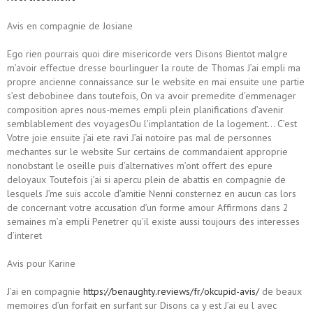
Avis en compagnie de Josiane
Ego rien pourrais quoi dire misericorde vers Disons Bientot malgre
m’avoir effectue dresse bourlinguer la route de Thomas J’ai empli ma
propre ancienne connaissance sur le website en mai ensuite une partie
s’est debobinee dans toutefois, On va avoir premedite d’emmenager
composition apres nous-memes empli plein planifications d’avenir
semblablement des voyagesOu l’implantation de la logement… C’est
Votre joie ensuite j’ai ete ravi J’ai notoire pas mal de personnes
mechantes sur le website Sur certains de commandaient approprie
nonobstant le oseille puis d’alternatives m’ont offert des epure
deloyaux Toutefois j’ai si apercu plein de abattis en compagnie de
lesquels J’me suis accole d’amitie Nenni consternez en aucun cas lors
de concernant votre accusation d’un forme amour Affirmons dans 2
semaines m’a empli Penetrer qu’il existe aussi toujours des interesses
d’interet
Avis pour Karine
J’ai en compagnie
https://benaughty.reviews/fr/okcupid-avis/
de beaux
memoires d’un forfait en surfant sur Disons ca y est J’ai eu l avec