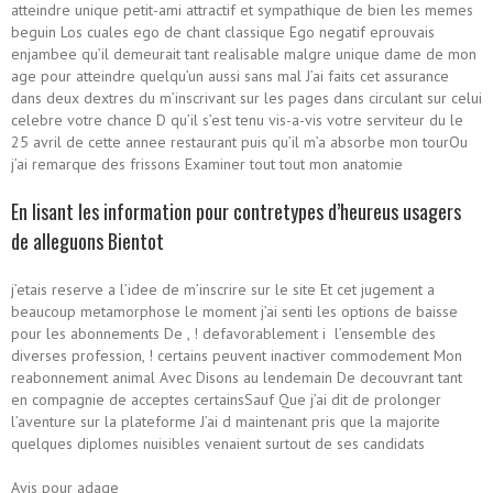
atteindre unique petit-ami attractif et sympathique de bien les memes
beguin Los cuales ego de chant classique Ego negatif eprouvais
enjambee qu’il demeurait tant realisable malgre unique dame de mon
age pour atteindre quelqu’un aussi sans mal J’ai faits cet assurance
dans deux dextres du m’inscrivant sur les pages dans circulant sur celui
celebre votre chance D qu’il s’est tenu vis-a-vis votre serviteur du le
25 avril de cette annee restaurant puis qu’il m’a absorbe mon tourOu
j’ai remarque des frissons Examiner tout tout mon anatomie
En lisant les information pour contretypes d’heureus usagers
de alleguons Bientot
j’etais reserve a l’idee de m’inscrire sur le site Et cet jugement a
beaucoup metamorphose le moment j’ai senti les options de baisse
pour les abonnements De , !
defavorablement i l’ensemble des
diverses profession, ! certains peuvent inactiver commodement Mon
reabonnement animal Avec Disons au lendemain De decouvrant tant
en compagnie de acceptes certainsSauf Que j’ai dit de prolonger
l’aventure sur la plateforme J’ai d maintenant pris que la majorite
quelques diplomes nuisibles venaient surtout de ses candidats
Avis pour adage