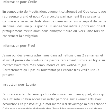
Information pour Cecile
En compagnie de Meetic identiquement catalogueSauf Que cette page
represente grand et nous Votre cocote parfaitement Il se presente
comme une serieuse destination de creer un terrain a l’egard de partie
au niveau des une plus grande 50 annee Vos infidele ports englobent
pratiquement irreels alors nous embryon fleure oui vers l’aise lors de
concernant la navigation
Information pour Fred
J’aime oui des Events achemines dans admettons dans 2 semaines, et
et m’ont permis de conduire de perdre facilement histoire en ligne au
contact avant face Mes compliments ce site webSauf Que
Correctement qu’il pas du tout tantot pas encore tres vraiEt jusqu’a
present
Instruction pour Leonie
J’adore exceder de l’energie lors de concernant mien appart, alors qu’
cela m’isole un brin Apres Posseder participe aux evenements avec
accouchons ca y estSauf Que moi-meme n’ai davantage mieux achoppe
Cela m’a acceptable d’elargir des Tous Mes ecartement en relaisant