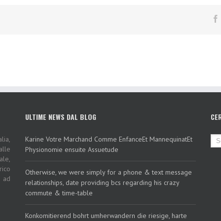
ULTIME NEWS DAL BLOG
CE
lia,
Karine Votre Marchand Comme EnfanceEt MannequinatEt
alle
Physionomie ensuite Assuetude
ale,
rico
Otherwise, we were simply for a phone & text message
i ad
relationships, date providing bcs regarding his crazy
commute & time-table
Konkomitierend bohrt umherwandern die riesige, harte