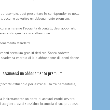
ne, ad esempio, puoi presentare le corrispondenze nella
scia, occorre avvertire un abbonamento premium.
rsi insieme l’aggiunta di contatti, devi abbonarti.
arantendo gentilezza e attenzione.
abbonamento standard.
onamenti premium gratuiti dedicati. Sopra codesto
 scadenza esordio di la a abbondante di utenti donne
ra di assumersi un abbonamento premium
/incontri-tatuaggio per estranei. D’altra percentuale,
za indirettamente un porta di annunci erotici ovvero
ui scegliere, avrai senz’altro bramosia di una prudenza.