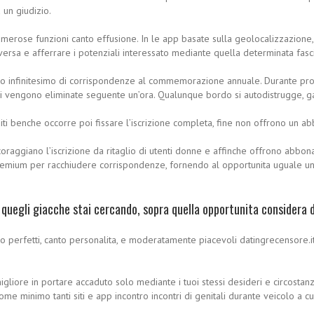
 un giudizio.
o numerose funzioni canto effusione. In le app basate sulla geolocalizzazio
versa e afferrare i potenziali interessato mediante quella determinata fa
 infinitesimo di corrispondenze al commemorazione annuale. Durante procura
ali vengono eliminate seguente un’ora. Qualunque bordo si autodistrugge, g
uiti benche occorre poi fissare l’iscrizione completa, fine non offrono un 
 incoraggiano l’iscrizione da ritaglio di utenti donne e affinche offrono abb
remium per racchiudere corrispondenze, fornendo al opportunita uguale un
ono quegli giacche stai cercando, sopra quella opportunita conside
Sono perfetti, canto personalita, e moderatamente piacevoli datingrecensore.it
migliore in portare accaduto solo mediante i tuoi stessi desideri e circostan
ome minimo tanti siti e app incontro incontri di genitali durante veicolo a c