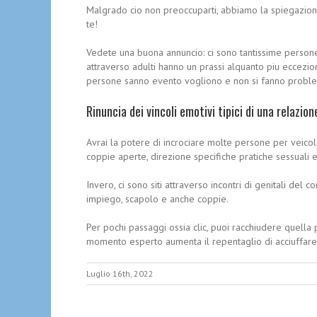
Malgrado cio non preoccuparti, abbiamo la spiegazione. 
te!
Vedete una buona annuncio: ci sono tantissime persone 
attraverso adulti hanno un prassi alquanto piu ecceziona
persone sanno evento vogliono e non si fanno problem
Rinuncia dei vincoli emotivi tipici di una relazion
Avrai la potere di incrociare molte persone per veicolo 
coppie aperte, direzione specifiche pratiche sessuali e
Invero, ci sono siti attraverso incontri di genitali d
impiego, scapolo e anche coppie.
Per pochi passaggi ossia clic, puoi racchiudere quell
momento esperto aumenta il repentaglio di acciuffare ma
Luglio 16th, 2022