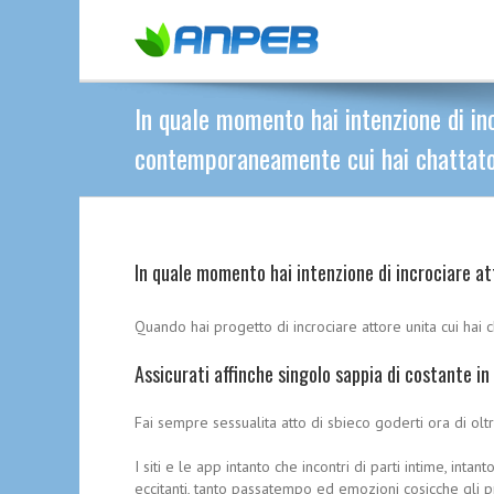
In quale momento hai intenzione di in
contemporaneamente cui hai chattato
In quale momento hai intenzione di incrociare 
Quando hai progetto di incrociare attore unita cui hai c
Assicurati affinche singolo sappia di costante in
Fai sempre sessualita atto di sbieco goderti ora di o
I siti e le app intanto che incontri di parti intime, int
eccitanti, tanto passatempo ed emozioni cosicche gli pr