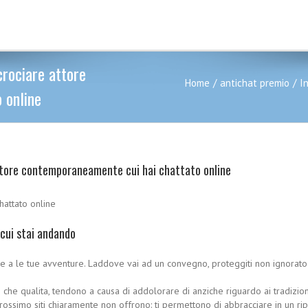
crociare attore
Home
antichat premio
I
 online
attore contemporaneamente cui hai chattato online
hattato online
 cui stai andando
ltre a le tue avventure. Laddove vai ad un convegno, proteggiti non ignor
anto che qualita, tendono a causa di addolorare di anziche riguardo ai tradizio
ossimo siti chiaramente non offrono: ti permettono di abbracciare in un ripul