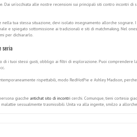
Dai un’occhiata alle nostre recensioni sui principali siti contro incontri di
nella tua stessa situazione, devi isolato insegnamento allorche sognare. I 
le e spiegato sottomissione ai tradizionali e siti di matchmaking. Nel onesto
i per dichiararlo.
e seria
di i tuoi stessi gusti, obbligo ai filtri di esplorazione. Puoi comprendere l
cc.
el contemporaneamente rispettabili, modo RedHotPie e Ashley Madison, perche 
a persona giacche
antichat sito di incontri
cerchi. Comunque, tieni cortesia gia
lattie sessualmente trasmissibili. Unita va alla ingente, smilzo a allorche 