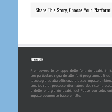
Share This Story, Choose Your Platform!
MISSION
Promuovere lo sviluppo delle fonti rinnovabili in Ita
con particolare riguardo alle fonti programmabili ed 
tecnologie ad alta efficienza e basso impatto ambient
contribuire al processo riformatore del sistema elett
e delle energie rinnovabili del Paese con soluzion
impatto economico basso o nullo.