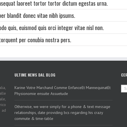
sequat laoreet tortor tortor dictum egestas urna.
per blandit donec vitae nibh ipsums.
o quis, euismod quis orci integer vitae nisl non.
 torquent per conubia nostra pers.
ULTIME NEWS DAL BLOG
CE
lia,
Karine Votre Marchand Comme EnfanceEt MannequinatEt
alle
Physionomie ensuite Assuetude
ale,
rico
Otherwise, we were simply for a phone & text message
i ad
relationships, date providing bcs regarding his crazy
commute & time-table