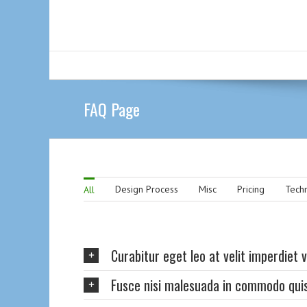
FAQ Page
Design Process
Misc
Pricing
Techn
All
Curabitur eget leo at velit imperdiet v
Fusce nisi malesuada in commodo quis