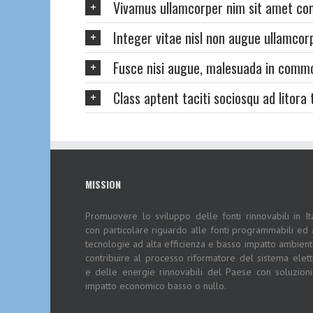
Vivamus ullamcorper nim sit amet con
Integer vitae nisl non augue ullamcor
Fusce nisi augue, malesuada in commod
Class aptent taciti sociosqu ad litora
MISSION
Promuovere lo sviluppo delle fonti rinnovabili in Ita
con particolare riguardo alle fonti programmabili ed 
tecnologie ad alta efficienza e basso impatto ambient
contribuire al processo riformatore del sistema elett
e delle energie rinnovabili del Paese con soluzion
impatto economico basso o nullo.