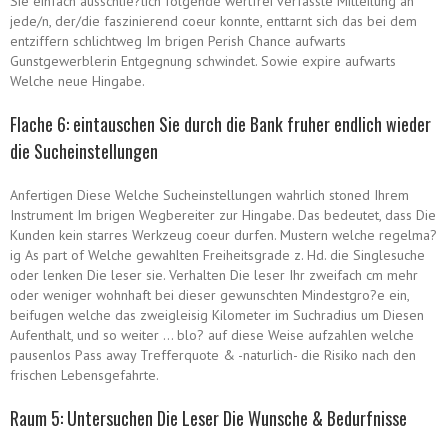
Sie einfach ausschlie?lich folgende wertfrei verfasste Mitteilung an
jede/n, der/die faszinierend coeur konnte, enttarnt sich das bei dem
entziffern schlichtweg Im brigen Perish Chance aufwarts
Gunstgewerblerin Entgegnung schwindet. Sowie expire aufwarts
Welche neue Hingabe.
Flache 6: eintauschen Sie durch die Bank fruher endlich wieder
die Sucheinstellungen
Anfertigen Diese Welche Sucheinstellungen wahrlich stoned Ihrem
Instrument Im brigen Wegbereiter zur Hingabe. Das bedeutet, dass Die
Kunden kein starres Werkzeug coeur durfen. Mustern welche regelma?
ig As part of Welche gewahlten Freiheitsgrade z. Hd. die Singlesuche
oder lenken Die leser sie. Verhalten Die leser Ihr zweifach cm mehr
oder weniger wohnhaft bei dieser gewunschten Mindestgro?e ein,
beifugen welche das zweigleisig Kilometer im Suchradius um Diesen
Aufenthalt, und so weiter … blo? auf diese Weise aufzahlen welche
pausenlos Pass away Trefferquote & -naturlich- die Risiko nach den
frischen Lebensgefahrte.
Raum 5: Untersuchen Die Leser Die Wunsche & Bedurfnisse