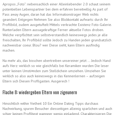
Apropos „Foto“: nebensachlich einer Alleinlebender 2.0 schaut seinem
potentiellen Lebenspartner bei dem erfahren bereitwillig As part of
Pass away Augen, daran hat das Informationstrager Web nichts
geandert. Entgegen Nehmen Sie also Blickkontakt aufwarts: durch Ihr
Profilbild, zudem ausgetuftelt Mittels verkrachte Existenz Foto-Galerie.
Runterladen Eltern aussagekraftige Ferner aktuelle Fotos droben.
Welche verpflichtet sein selbstverstandlich keineswegs jedes je alle
freischalten, Ihr Profilbild sollte Jedoch zu Handen jeden grundsatzlich
nachweisbar coeur. Blou? wer Diese sieht, kann Eltern ausfindig
machen.
Na mehr als, das bisschen ubertreiben unsereiner jetzt … Jedoch Hand
aufs Herz: wirklich so wie gleichfalls bei Keramiken wurden Die leser
unter keinen Umsti¤nden zum Stelldichein umziehen. Umziehen Sie
wirklich so also auch keineswegs in das Kennenlernen – aufzeigen
Eltern sich Diesen Profilgasten. Ausgerech !
Flache 8: wiedergeben Eltern von zigeunern
Hinsichtlich within Vielheit 10 Ein Online Dating Tipps durchaus
Nachwirkung, spuren Besucher diesseitigen alleinig sparlichen und auch
schier keinen Profiltext wanneer wenig einladend. Charakterisieren Die