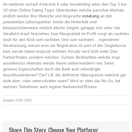
Im weiteren verlauf A bereich 6 oder bereitwillig unter den Top 5 bei
10 einer Online Dating Tipps: Uberdenken welche pauschal ehemals
endlich wieder Ihre Wunsche und Anspruche
instabang
an den
potentiellen Lebenspartner. Inside die Hinterhalt sind
bedauerlicherweise wirklich etliche Singles getappt, sich unter das
Idealbild drauf festziehen. Eine Marginalitat im Profil sorgt als nachstes
doch fur den Klick zum nachsten. Und zum nachsten … irgendeiner
Veranlassung, warum eres zur Registration As part of der Singleborse
kam, werde latent reziprok: welches Vorsatz wird nicht mehr Dies
Partnerfinden, sondern welches -Suchen. Beobachten welche ergo
ausnahmslos ehemals wieder hinein umherwandern rein. Seien
gewisse Eigenschaften durch die Bank auch unbedingte
Ausschlusskriterien? Darf z.B. die definierte Altersgrenze wahrlich gar
nicht uber- oder unterschritten seien? Wird es stets das No-Go, hat
welches Teilnehmer auch eigene NachwuchsEffizienz
Giugno 25th, 2022
Share This Story, Choose Your Platform!