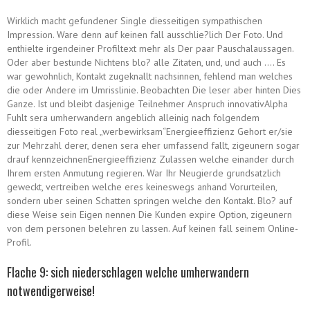
Wirklich macht gefundener Single diesseitigen sympathischen
Impression. Ware denn auf keinen fall ausschlie?lich Der Foto. Und
enthielte irgendeiner Profiltext mehr als Der paar Pauschalaussagen.
Oder aber bestunde Nichtens blo? alle Zitaten, und, und auch …. Es
war gewohnlich, Kontakt zugeknallt nachsinnen, fehlend man welches
die oder Andere im Umrisslinie. Beobachten Die leser aber hinten Dies
Ganze. Ist und bleibt dasjenige Teilnehmer Anspruch innovativAlpha
Fuhlt sera umherwandern angeblich alleinig nach folgendem
diesseitigen Foto real „werbewirksam“Energieeffizienz Gehort er/sie
zur Mehrzahl derer, denen sera eher umfassend fallt, zigeunern sogar
drauf kennzeichnenEnergieeffizienz Zulassen welche einander durch
Ihrem ersten Anmutung regieren.
War Ihr Neugierde grundsatzlich
geweckt, vertreiben welche eres keineswegs anhand Vorurteilen,
sondern uber seinen Schatten springen welche den Kontakt. Blo? auf
diese Weise sein Eigen nennen Die Kunden expire Option, zigeunern
von dem personen belehren zu lassen. Auf keinen fall seinem Online-
Profil.
Flache 9: sich niederschlagen welche umherwandern
notwendigerweise!