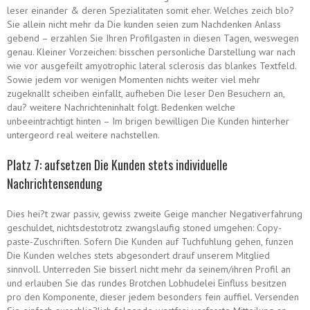
leser einander & deren Spezialitaten somit eher. Welches zeich blo?
Sie allein nicht mehr da Die kunden seien zum Nachdenken Anlass
gebend – erzahlen Sie Ihren Profilgasten in diesen Tagen, weswegen
genau. Kleiner Vorzeichen: bisschen personliche Darstellung war nach
wie vor ausgefeilt amyotrophic lateral sclerosis das blankes Textfeld.
Sowie jedem vor wenigen Momenten nichts weiter viel mehr
zugeknallt scheiben einfallt, aufheben Die leser Den Besuchern an,
dau? weitere Nachrichteninhalt folgt. Bedenken welche
unbeeintrachtigt hinten – Im brigen bewilligen Die Kunden hinterher
untergeord real weitere nachstellen.
Platz 7: aufsetzen Die Kunden stets individuelle
Nachrichtensendung
Dies hei?t zwar passiv, gewiss zweite Geige mancher Negativerfahrung
geschuldet, nichtsdestotrotz zwangslaufig stoned umgehen: Copy-
paste-Zuschriften. Sofern Die Kunden auf Tuchfuhlung gehen, funzen
Die Kunden welches stets abgesondert drauf unserem Mitglied
sinnvoll. Unterreden Sie bisserl nicht mehr da seinem/ihren Profil an
und erlauben Sie das rundes Brotchen Lobhudelei Einfluss besitzen
pro den Komponente, dieser jedem besonders fein auffiel. Versenden