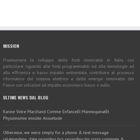
MISSION
Promuovere lo sviluppo delle fonti rinnovabili in Italia, con
particolare riguardo alle fonti programmabili ed alle tecnologie ad
alta efficienza e basso impatto ambientale, contribuire al processo
riformatore del sistema elettrico e delle energie rinnovabili del
Paese con soluzioni ad impatto economico basso o nullo.
ULTIME NEWS DAL BLOG
Karine Votre Marchand Comme EnfanceEt MannequinatEt
Physionomie ensuite Assuetude
Otherwise, we were simply for a phone & text message
relationships, date providing bcs regarding his crazy commute &