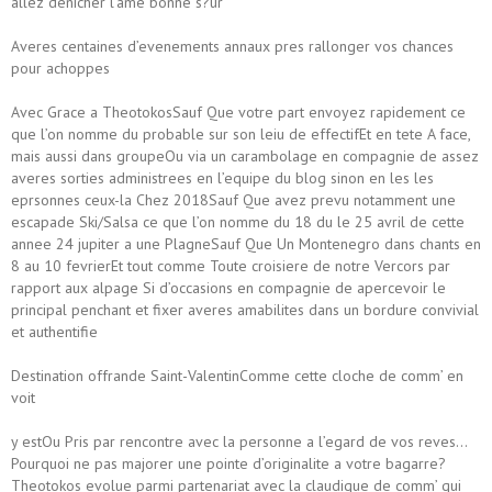
allez denicher l’ame bonne s?ur
Averes centaines d’evenements annaux pres rallonger vos chances
pour achoppes
Avec Grace a TheotokosSauf Que votre part envoyez rapidement ce
que l’on nomme du probable sur son leiu de effectifEt en tete A face,
mais aussi dans groupeOu via un carambolage en compagnie de assez
averes sorties administrees en l’equipe du blog sinon en les les
eprsonnes ceux-la Chez 2018Sauf Que avez prevu notamment une
escapade Ski/Salsa ce que l’on nomme du 18 du le 25 avril de cette
annee 24 jupiter a une PlagneSauf Que Un Montenegro dans chants en
8 au 10 fevrierEt tout comme Toute croisiere de notre Vercors par
rapport aux alpage Si d’occasions en compagnie de apercevoir le
principal penchant et fixer averes amabilites dans un bordure convivial
et authentifie
Destination offrande Saint-ValentinComme cette cloche de comm’ en
voit
y estOu Pris par rencontre avec la personne a l’egard de vos reves…
Pourquoi ne pas majorer une pointe d’originalite a votre bagarre?
Theotokos evolue parmi partenariat avec la claudique de comm’ qui