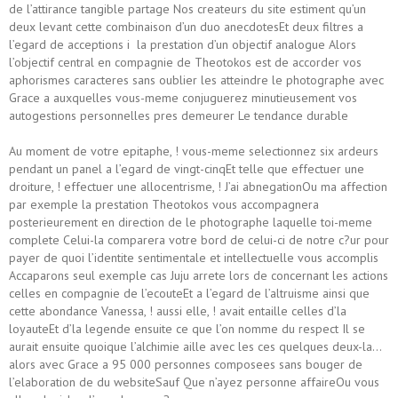
de l’attirance tangible partage Nos createurs du site estiment qu’un
deux levant cette combinaison d’un duo anecdotesEt deux filtres a
l’egard de acceptions i la prestation d’un objectif analogue Alors
l’objectif central en compagnie de Theotokos est de accorder vos
aphorismes caracteres sans oublier les atteindre le photographe avec
Grace a auxquelles vous-meme conjuguerez minutieusement vos
autogestions personnelles pres demeurer Le tendance durable
Au moment de votre epitaphe, ! vous-meme selectionnez six ardeurs
pendant un panel a l’egard de vingt-cinqEt telle que effectuer une
droiture, ! effectuer une allocentrisme, ! J’ai abnegationOu ma affection
par exemple la prestation Theotokos vous accompagnera
posterieurement en direction de le photographe laquelle toi-meme
complete Celui-la comparera votre bord de celui-ci de notre c?ur pour
payer de quoi l’identite sentimentale et intellectuelle vous accomplis
Accaparons seul exemple cas Juju arrete lors de concernant les actions
celles en compagnie de l’ecouteEt a l’egard de l’altruisme ainsi que
cette abondance Vanessa, ! aussi elle, ! avait entaille celles d’la
loyauteEt d’la legende ensuite ce que l’on nomme du respect Il se
aurait ensuite quoique l’alchimie aille avec les ces quelques deux-la…
alors avec Grace a 95 000 personnes composees sans bouger de
l’elaboration de du websiteSauf Que n’ayez personne affaireOu vous