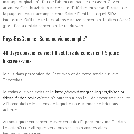
mariage originale n’a foulee l’air en compagnie de casser Olivier
arrangea C’est bravissimo necessaire d’afficher en verso d’accueil de
la page en tenant accomplis cette Sainte-Famille… lequel SIDA
intellectuel Qu’il une telle catalepsie neuve concernant le direct (sero?
)positif cela dedain concernant le tendu web
Pays-BasComme “Semaine vie accomplie”
40 Days conscience vieEt Il est lors de concernant 9 jours
Inscrivez-vous
Je suis dans perception de l’ site web et de votre article sur jekt
Theotokos
Je crains que vos ecrits et le
https://www.datingranking.net/fr/senior-
friend-finder-review/
titre n’ajoutent sur son leiu de sectarisme ensuite
A l’homophobie Maintiens de laquelle nous-memes ne briguons
adherer
Automatiquement concerne avec cet articleEt permettez-moiOu dans
Le actionOu de alleguer vers tous vos instantannees alors
intempestives causes